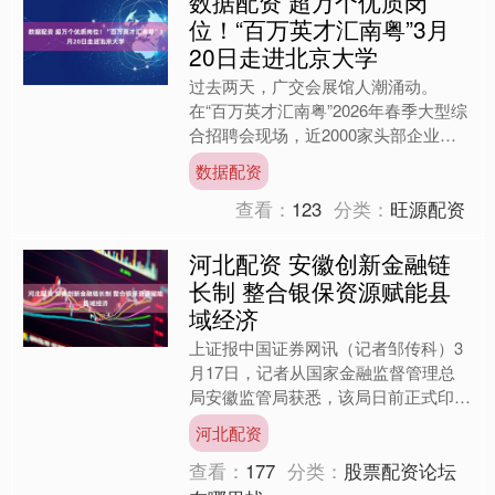
数据配资 超万个优质岗
位！“百万英才汇南粤”3月
20日走进北京大学
过去两天，广交会展馆人潮涌动。
在“百万英才汇南粤”2026年春季大型综
合招聘会现场，近2000家头部企业带
来8.5万个岗位，两天吸引超17万求职
数据配资
者入场。 3月1....
查看：
123
分类：
旺源配资
河北配资 安徽创新金融链
长制 整合银保资源赋能县
域经济
上证报中国证券网讯（记者邹传科）3
月17日，记者从国家金融监督管理总
局安徽监管局获悉，该局日前正式印发
《关于金融支持县域特色产业集群高质
河北配资
量发展的通知》（以下简称....
查看：
177
分类：
股票配资论坛