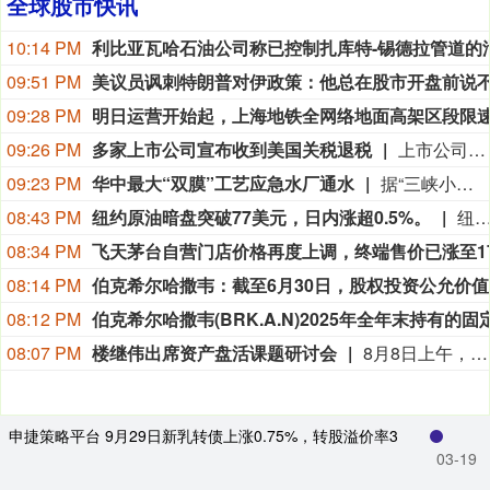
全球股市快讯
10:14 PM
09:51 PM
09:28 PM
09:26 PM
多家上市公司宣布收到美国关税退税
上市公司公告显示，自7月以来，多家公司宣布已经收到美国关税退税。根据美国最高法院今年2月裁定，《国际紧急经济权力法》不授权总统征收大规模关税。美国国际贸易法院随后下令海关办理相关退款。海关与边境保护局4月20日启动第一阶段退款工作，首批退款于5月11日前后发放。美国海关与边境保护局官员本月4日披露的信息显示，截至7月底，该部门已处理完毕约1000亿美元关税的退款流程并把相关信息提供给财政部用于付款。（中新社）
09:23 PM
华中最大“双膜”工艺应急水厂通水
据“三峡小微”公众号消息，8月8日，由三峡集团所属长江环保集团、武汉市水务集团等共同投资建设的华中地区规模最大的“双膜”工艺应急水厂——武汉梁子湖应急水厂并网通水，标志着武汉市江南区域正式构建起“一江一湖”双水源互为备援、灵活调度的供水新格局，为片区660万市民用水安全提供坚实保障。
08:43 PM
纽约原油暗盘突破77美元，日内涨超0.5%。
纽约原油暗盘突破77美元，日内涨超0.
08:34 PM
08:14 PM
伯克希尔
08:12 PM
08:07 PM
楼继伟出席资产盘活课题研讨会
8月8日上午，全球财富管理论坛在京召开“地方国有存量资产盘活进展、难点与策略”课题研讨会，楼继伟出席会议并做总结发言。楼继伟在发言中表示，盘活国有资产既是近期的当务之急，也是一项长期性的战略任务。当前我国GDP平减指数阶段性承压走低，财政维持紧平衡格局的压力持续攀升；我国税收结构以间接税为主体，税收收入增速显著弱于名义GDP增速，财政内生增收动能受限。叠加土地财政收入大幅收缩，地方隐性债务化解、长期限国债常态化发行带来的利息支出刚性上涨，收支两端压力持续凸显。综合多重现实约束来看，国有存量资产盘活并非短期应急手段，而是一项需要常态化、长效化推进的重点工作。（全球财富管理论坛）
申捷策略平台 9月29日新乳转债上涨0.75%，转股溢价率3
03-19