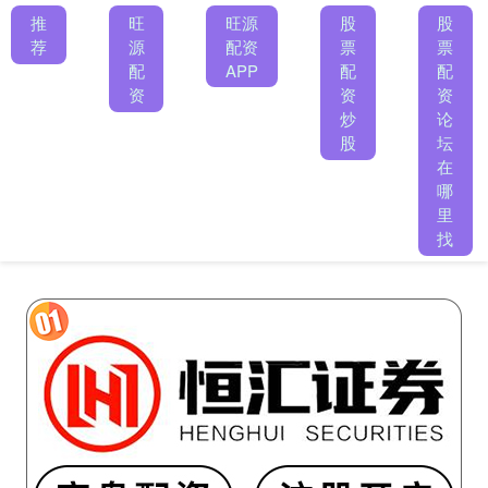
推
旺
旺源
股
股
荐
源
配资
票
票
配
APP
配
配
资
资
资
炒
论
股
坛
在
哪
里
找