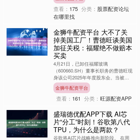
示，工业富联是AI服务器机架....
查看：
175
分类：
股票配资论坛
在哪里找
金狮牛配资平台 大不了关
掉美国工厂！曹德旺谈美国
加征关税：福耀绝不做赔本
买卖
4月21日，已卸任福耀玻璃
（600660.SH）董事长职务的曹德旺现
身该公司2025年年度股东会。当被问
及海外地缘政治与关税风险时，年近
金狮牛配资平台
80岁的“玻璃大王”曹德....
查看：
161
分类：
旺源配资APP
盛瑞德优配APP下载 AI芯
片“分工”时刻！谷歌第八代
TPU，为什么是两款？
谷歌将AI芯片战略推向新阶段。 在周