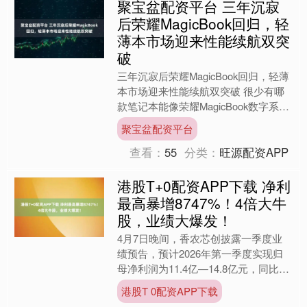
聚宝盆配资平台 三年沉寂
后荣耀MagicBook回归，轻
薄本市场迎来性能续航双突
破
三年沉寂后荣耀MagicBook回归，轻薄
本市场迎来性能续航双突破 很少有哪
款笔记本能像荣耀MagicBook数字系列
一样，在沉默三年后突然杀回赛场，让
聚宝盆配资平台
人再一次....
查看：
55
分类：
旺源配资APP
港股T+0配资APP下载 净利
最高暴增8747%！4倍大牛
股，业绩大爆发！
4月7日晚间，香农芯创披露一季度业
绩预告，预计2026年第一季度实现归
母净利润为11.4亿—14.8亿元，同比增
长6714.72%—8747.18%。对于业绩
港股T 0配资APP下载
变....