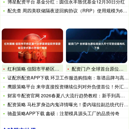
博星配资平台 基金分红：圆信永丰致优基金12月30日分红
配先查 周四美联储隔夜逆回购协议（RRP）使用规模为69.6
红利策略 信阳市平桥区第一小学晏明玺同学荣获省汉字大赛小学组
配资门户 全球首台原位连续大尺寸可变径盾构机下线
证配所配资APP下载 环卫工作服选购指南：靠谱品牌与高性价比
鹰眼策略平台 来华直接投资继续位列对外负债首位！外汇局最新报
财富牛配资官网 2026春夏八大流行趋势教程：新手到高手只需
配资策略 马杜罗身边内鬼详情曝光！委内瑞拉副总统代行总统职权
驰盈策略APP下载 鑫硕：注塑模具源头工厂的品质传奇