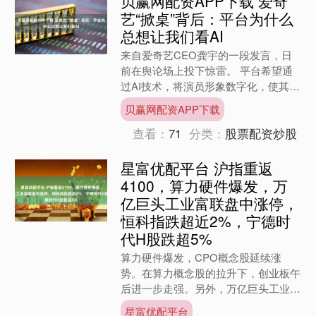
贝赢网配资APP下载 爱奇
艺“掀桌”背后：平台为什么
总想让我们看AI
来自爱奇艺CEO龚宇的一段发言，日
前在舆论场上投下惊雷。 平台希望通
过AI技术，将演员形象数字化，使其可
以在不增加拍摄强度的情况下参与更多
贝赢网配资APP下载
内容生产。但龚宇给出的....
查看：
71
分类：
股票配资炒股
星富优配平台 沪指重返
4100，算力硬件爆发，万
亿巨头工业富联盘中涨停，
恒科指跌超近2%，宁德时
代H股跌超5%
算力硬件爆发，CPO概念股延续涨
势。在算力概念股的拉升下，创业板午
后进一步走强。另外，万亿巨头工业富
联尾盘爆拉，一度涨停，此前高盛表
星富优配平台