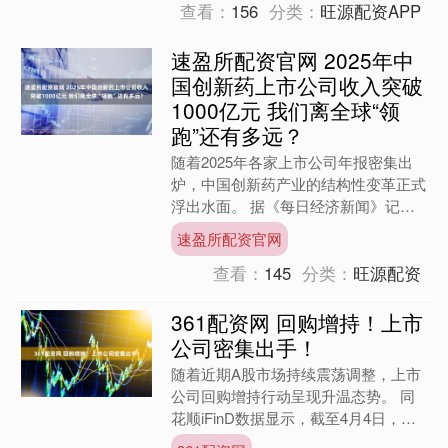
查看：
156
分类：
旺源配资APP
速盈所配资官网 2025年中
国创新药上市公司收入突破
1000亿元 我们离全球“领
跑”还有多远？
随着2025年各家上市公司年报密集出
炉，中国创新药产业的结构性变革正式
浮出水面。 据《每日经济新闻》记者
（以下简称每经记者）不完全统计，百
速盈所配资官网
济神州、信达生物、华领....
查看：
145
分类：
旺源配资
361配资网 回购增持！上市
公司密集出手！
随着近期A股市场持续震荡调整，上市
公司回购增持行动呈现升温态势。 同
花顺iFinD数据显示，截至4月4日，年
内已有超50家上市公司披露使用专项