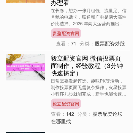
办理看
在长春，想办一张月租低、流量足、信
号稳的电话卡，联通和广电是两大高性
价比选择。2026 年两大运营商推出多
款专属套餐，从 29 元超低价到 41 元
贵盈配资官网
大流量全覆盖....
查看：
71
分类：
股票配资炒股
毅立配资官网 微信投票页
面制作，经验教程（3分钟
快速搞定）
日常需要发起评选、趣味PK等活动，
制作投票页面无需复杂操作，火星投票
小程序几步就能完成，新手也能快速上
手，整理了简洁实操步骤，全程无多余
毅立配资官网
繁琐流程，适合各类场景使....
查看：
142
分类：
股票配资论坛
在哪里找