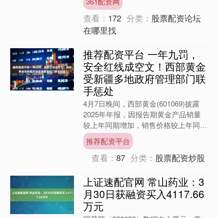
361配资网
贷款资金用于回购股....
查看：
172
分类：
股票配资论坛
在哪里找
推荐配资平台 一年九罚，
安全红线成空文！西部黄金
受新疆多地政府管理部门联
手惩处
4月7日晚间，西部黄金(601069)披露
2025年年报，因报告期黄金产品销量
较上年同期增加，销售价格较上年同期
上升，公司实现营业收入135.67亿元，
推荐配资平台
同比增长....
查看：
87
分类：
股票配资炒股
上证速配官网 常山药业：3
月30日获融资买入4117.66
万元