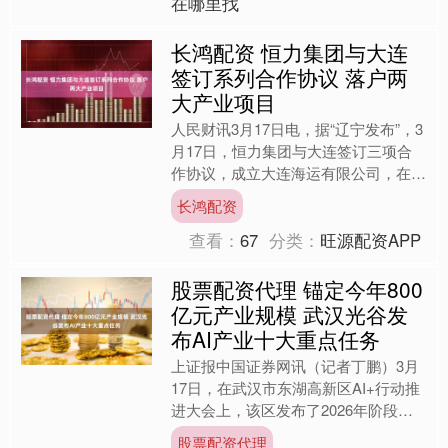
在哪里找
长鸿配资 恒力集团与大连
签订系列合作协议 落户两
大产业项目
人民财讯3月17日电，据“辽宁发布”，3
月17日，恒力集团与大连签订三项合
作协议，成立大连海运有限公司，在大
连长兴岛投资建设船舶动力系统产业
长鸿配资
园、聚酯新材料产业园....
查看：
67
分类：
旺源配资APP
股票配资代理 锚定今年800
亿元产业规模 武汉光谷发
布AI产业十大重点任务
上证报中国证券网讯（记者丁鹏）3月
17日，在武汉市东湖高新区AI+行动推
进大会上，该区发布了2026年阶段性
核心发展目标：全区人工智能产业规模
股票配资代理