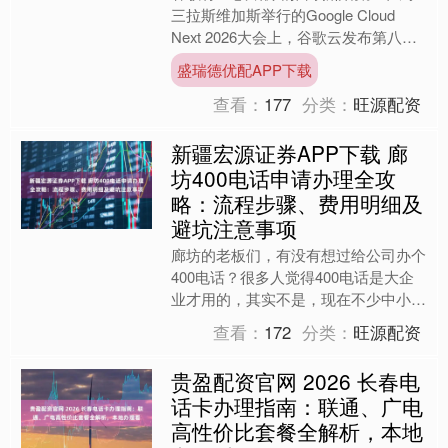
三拉斯维加斯举行的Google Cloud
Next 2026大会上，谷歌云发布第八代
张量处理器（TPU）的两款新品——专
盛瑞德优配APP下载
为....
查看：
177
分类：
旺源配资
新疆宏源证券APP下载 廊
坊400电话申请办理全攻
略：流程步骤、费用明细及
避坑注意事项
廊坊的老板们，有没有想过给公司办个
400电话？很多人觉得400电话是大企
业才用的，其实不是，现在不少中小企
业也在用，能让客户觉得公司更正规，
查看：
172
分类：
旺源配资
联系起来也方便。但办....
贵盈配资官网 2026 长春电
话卡办理指南：联通、广电
高性价比套餐全解析，本地